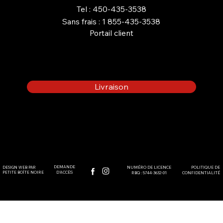
Tel : 450-435-3538
Sans frais : 1 855-435-3538
Portail client
AVANTAGES D’UN FOYER AU
PROPANE POUR VOTRE
MAISON OU CHALET
Livraison
DEMANDE
DESIGN WEB PAR
POLITIQUE DE
NUMÉRO DE LICENCE
PETITE BOÎTE NOIRE
D'ACCÈS
CONFIDENTIALITÉ
RBQ : 5744-3632-01