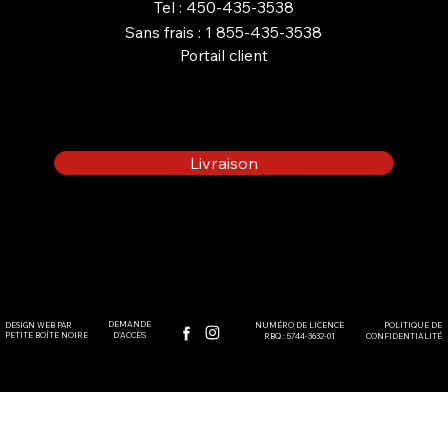
Tel : 450-435-3538
Sans frais : 1 855-435-3538
Portail client
Livraison
DEMANDE
DESIGN WEB PAR
POLITIQUE DE
NUMÉRO DE LICENCE
PETITE BOÎTE NOIRE
D'ACCÈS
CONFIDENTIALITÉ
RBQ : 5744-3632-01