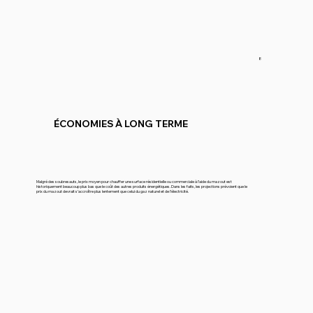
8
ÉCONOMIES À LONG TERME
Malgré des soubresauts, le prix moyen pour chauffer une surface résidentielle ou commerciale à l’aide du mazout est
historiquement beaucoup plus bas que le coût des autres produits énergétiques. Dans les faits, les projections prévoient que le
prix du mazout devrait s’accroître plus lentement que celui du gaz naturel et de l’électricité.