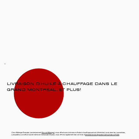
LIVRAISON D’HUILE À CHAUFFAGE DANS LE
GRAND MONTRÉAL…ET PLUS!
Chez Bélanger Énergies (anciennement
Mazout Bélanger
), nous effectuons la livraison d’huile à chauffage partout à Montréal, Laval, dans les Laurentides,
Lanaudière, sur la Rive-Sud et même en Outaouais! De plus, nous offrons également des services d’
entretien et de réparation de fournaise à l’huile
.