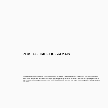
PLUS EFFICACE QUE JAMAIS
Les équipements à haut rendement d’aujourd’hui homologués ENERGY STAR atteignent un taux d’efficacité de 92%. Cette meilleure
efficacité des équipements de chauffage à l’huile a considérablement réduit l’émission de particules. Ainsi, tout cela se traduit par un
environnement nettement plus propre et une efficacité énergétique optimale, donc vous payez réellement pour le chauffage que vous
consommez.