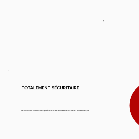
4
TOTALEMENT SÉCURITAIRE
Le mazout est non explosif. Exposé au feu d’une allumette, le mazout ne s’enflammera pas.