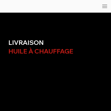
LIVRAISON
HUILE À CHAUFFAGE
UN SERVICE DE LIVRAISON D’HUILE À
CHAUFFAGE ADAPTÉ À VOS BESOINS