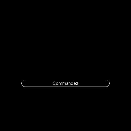
Vous êtes assuré de ne jamais manquer de mazout. Pour une tranquilité d'esprit nous offrons la livraison
planifiée. Nous proposons ce service à la clientèle agricole, commerciale et résidentielle.
Commandez
LIVRAISON SUR APPEL