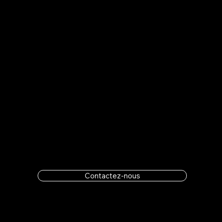
Vous souhaitez gérer vous-mêmes la livraison de mazout ou êtes dans un imprévu? Contactez-nous par
téléphone au 1-855-435-3538
Contactez-nous