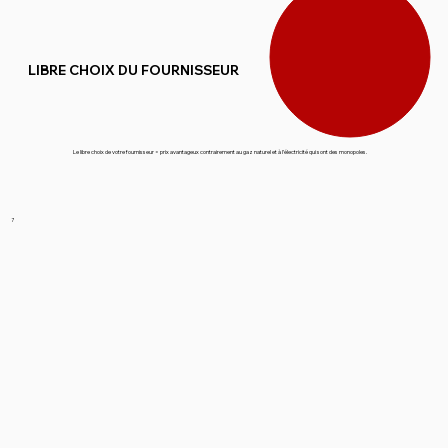
LIBRE CHOIX DU FOURNISSEUR
Le libre choix de votre fournisseur = prix avantageux contrairement au gaz naturel et à l’électricité qui sont des monopoles.
7