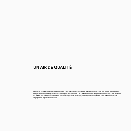
UN AIR DE QUALITÉ
L’industrie a continuellement diminué la teneur en soufre de mazout, réduisant ainsi les émissions polluantes. Bien entretenu,
un système de chauffage au mazout ne dégage aucune odeur. Les systèmes de chauffage à air chaud filtrent sans arrêt l’air
qui est respiré dans votre demeure ou votre entreprise. Un avantage pour les voies respiratoires. La qualité de l'air est un
engagement important pour nous.