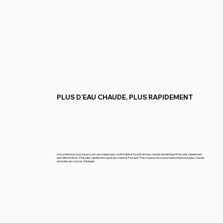
PLUS D’EAU CHAUDE, PLUS RAPIDEMENT
Un système au mazout procure une chaleur plus confortable et fournit de l’eau chaude domestique 5 fois plus rapidement
que l’électricité et 2 fois plus rapidement que le gaz naturel. Pourquoi? Parce que le mazout produit la flamme la plus chaude
de toutes les sources d’énergie.