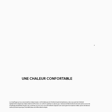
6
UNE CHALEUR CONFORTABLE
Le chauffage au mazout produit la chaleur la plus confortable qui soit. Il brûle à haute température, cela vous permet d’obtenir
rapidement le degré de chaleur désiré. Il offre donc un confort supérieur à celui du gaz naturel, de l’électricité et de toute autre source de
chauffage résidentiel. De plus, les systèmes au mazout vous permettent d’ajouter une vaste gamme d’options telles que le climatiseur
central, la thermopompe, l’humidificateur et le filtre électronique.