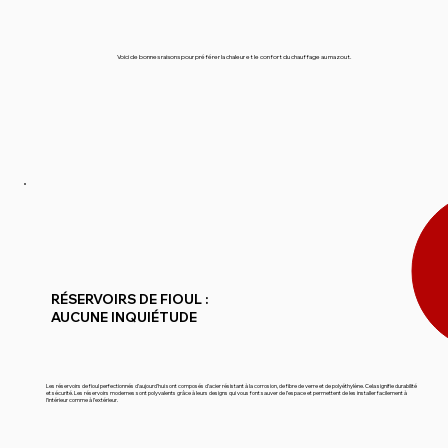
Voici de bonnes raisons pour préférer la chaleur et le confort du chauffage au mazout.
RÉSERVOIRS DE FIOUL :
AUCUNE INQUIÉTUDE
Les réservoirs de fioul perfectionnés d’aujourd’hui sont composés d’acier résistant à la corrosion, de fibre de verre et de polyéthylène. Cela signifie durabilité
et sécurité. Les réservoirs modernes sont polyvalents grâce à leurs designs qui vous font sauver de l’espace et permettent de les installer facilement à
l’intérieur comme à l’extérieur.