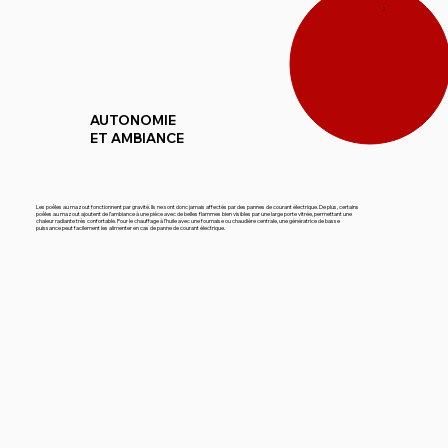
2
AUTONOMIE
ET AMBIANCE
Les poêles au mazout fonctionnent par gravité. Ils ne sont donc jamais affectés par des pannes de courant électrique. De plus, certains
poêles au mazout ajoutent de l’ambiance à une pièce avec de belles flammes bien visibles par une large porte vitrée, permettant une
chaleur radiante très confortable. Pour le chauffage à l’huile avec une fournaise ou chaudière centrale, une génératrice de basse
puissance peut facilement les alimenter en cas de panne de courant électrique.